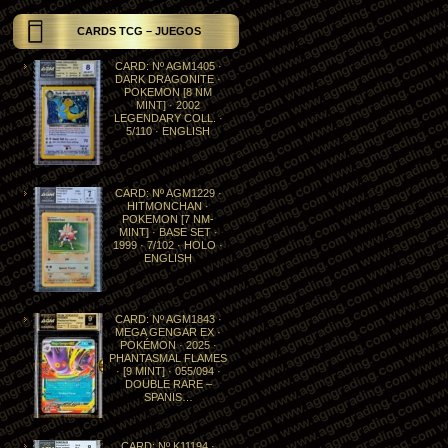
CARDS TCG – JUEGOS
CARD: Nº AGM1405 ·
DARK DRAGONITE ·
POKEMON [8 NM
MINT] · 2002
LEGENDARY COLL. ·
5/110 · ENGLISH
CARD: Nº AGM1229 ·
HITMONCHAN ·
POKEMON [7 NM-
MINT] · BASE SET ·
1999 · 7/102 · HOLO ·
ENGLISH
CARD: Nº AGM1843 ·
MEGA GENGAR EX ·
POKÉMON · 2025 ·
PHANTASMAL FLAMES
· [9 MINT] · 055/094 ·
DOUBLE RARE –
SPANIS…
CARD: Nº K11194 ·