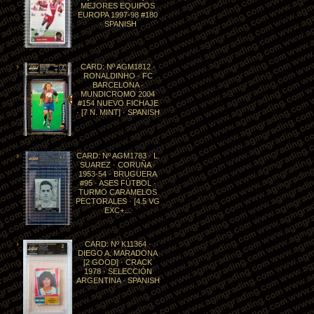
MEJORES EQUIPOS
EUROPA 1997-98 #180
· SPANISH
CARD: Nº AGM1812 ·
RONALDINHO · FC
BARCELONA ·
MUNDICROMO 2004
#154 NUEVO FICHAJE
· [7 N. MINT] · SPANISH
CARD: Nº AGM1783 · L.
SUAREZ · CORUÑA ·
1953-54 · BRUGUERA
#95 · ASES FÚTBOL ·
TURMO CARAMELOS
PECTORALES · [4.5 VG
EXC+…
CARD: Nº K11364 ·
DIEGO A. MARADONA
[2 GOOD] · CRACK
1978 · SELECCIÓN
ARGENTINA · SPANISH