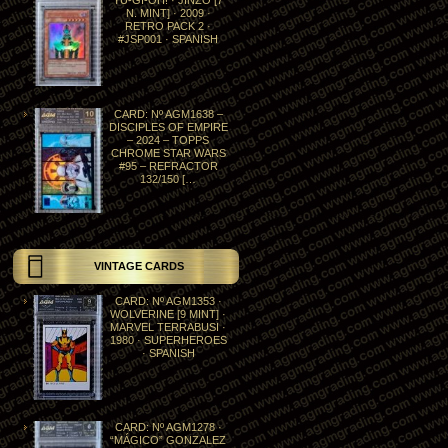
YU-GI-OH! · JINZO [7
N. MINT] · 2009 ·
RETRO PACK 2 ·
#JSP001 · SPANISH
CARD: Nº AGM1638 –
DISCIPLES OF EMPIRE
– 2024 – TOPPS
CHROME STAR WARS
#95 – REFRACTOR
132/150 […
VINTAGE CARDS
CARD: Nº AGM1353 ·
WOLVERINE [9 MINT] ·
MARVEL TERRABUSI ·
1980 · SUPERHEROES
· SPANISH
CARD: Nº AGM1278 ·
“MÁGICO” GONZALEZ