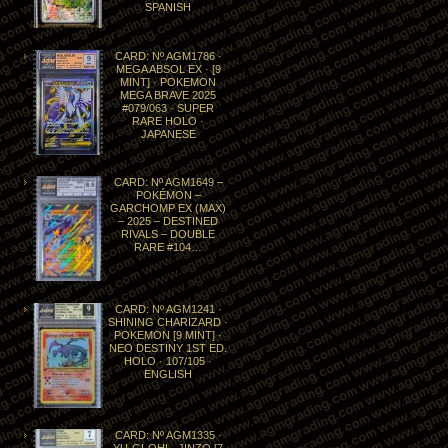
SPANISH
CARD: Nº AGM1786 ·
MEGA ABSOL EX · [9
MINT] · POKEMON
MEGA BRAVE 2025
#079/063 · SUPER
RARE HOLO ·
JAPANESE
CARD: Nº AGM1649 –
POKÉMON –
GARCHOMP EX (MAX)
– 2025 – DESTINED
RIVALS – DOUBLE
RARE #104…
CARD: Nº AGM1241 ·
SHINING CHARIZARD ·
POKEMON [9 MINT] ·
NEO DESTINY 1ST ED.
HOLO · 107/105 ·
ENGLISH
CARD: Nº AGM1335 ·