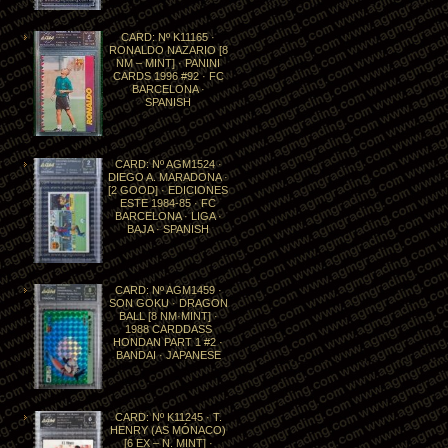
CARD: Nº K11165 ·
RONALDO NAZARIO [8
NM – MINT] · PANINI
CARDS 1996 #92 · FC
BARCELONA ·
SPANISH
CARD: Nº AGM1524 ·
DIEGO A. MARADONA ·
[2 GOOD] · EDICIONES
ESTE 1984-85 · FC
BARCELONA · LIGA ·
BAJA · SPANISH
CARD: Nº AGM1459 ·
SON GOKU · DRAGON
BALL [8 NM·MINT] ·
1988 CARDDASS
HONDAN PART 1 #2 ·
BANDAI · JAPANESE
CARD: Nº K11245 · T.
HENRY (AS MÓNACO)
[6 EX – N. MINT] ·