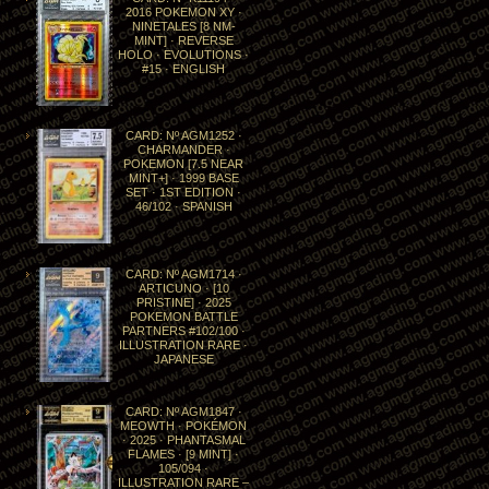
2016 POKEMON XY ·
NINETALES [8 NM-
MINT] · REVERSE
HOLO · EVOLUTIONS ·
#15 · ENGLISH
CARD: Nº AGM1252 ·
CHARMANDER ·
POKEMON [7.5 NEAR
MINT+] · 1999 BASE
SET · 1ST EDITION ·
46/102 · SPANISH
CARD: Nº AGM1714 ·
ARTICUNO · [10
PRISTINE] · 2025
POKEMON BATTLE
PARTNERS #102/100 ·
ILLUSTRATION RARE ·
JAPANESE
CARD: Nº AGM1847 ·
MEOWTH · POKÉMON
· 2025 · PHANTASMAL
FLAMES · [9 MINT] ·
105/094 ·
ILLUSTRATION RARE –