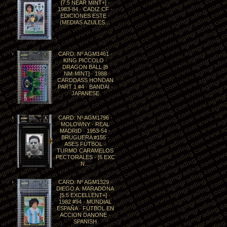
[7.5 NEAR MINT+] ·
1983-84 · CADIZ CF ·
EDICIONES ESTE ·
(MEDIAS AZULES…
CARD: Nº AGM1461 ·
KING PICCOLO ·
DRAGON BALL [8
NM·MINT] · 1988
CARDDASS HONDAN
PART 1 #4 · BANDAI ·
JAPANESE
CARD: Nº AGM1796 ·
MOLOWNY · REAL
MADRID · 1953-54 ·
BRUGUERA #155 ·
ASES FÚTBOL ·
TURMO CARAMELOS
PECTORALES · [6 EXC
N…
CARD: Nº AGM1329 ·
DIEGO A. MARADONA
[5.5 EXCELLENT+] ·
1982 #94 · MUNDIAL
ESPAÑA · FÚTBOL EN
ACCION DANONE ·
SPANISH