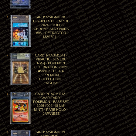
CARD: Nº AGM1638 –
DISCIPLES OF EMPIRE
– 2024 – TOPPS
CHROME STAR WARS
#95 – REFRACTOR
132/150 […
CARD: Nº AGM1541 ·
PIKACHU · [6.5 EXC
NM+] · POKEMON
CELEBRATIONS 2021
#58/102 · ULTRA
PREMIUM
COLLECTION ·
ENGLISH
CARD: Nº AGM1112 ·
CHARIZARD ·
POKEMON · BASE SET
1996 #004 · [8 NM-
MINT] · RARE HOLO ·
JAPANESE
CARD: Nº AGM1679 –