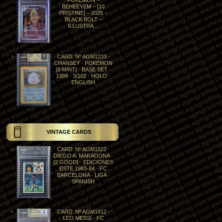
POKÉMON –
BEHEEYEM – [10
PRISTINE] – 2025 –
BLACK BOLT –
ILLUSTRA…
CARD: Nº AGM1233 ·
CHANSEY · POKEMON
[9 MINT] · BASE SET ·
1999 · 3/102 · HOLO ·
ENGLISH
VINTAGE CARDS
CARD: Nº AGM1522 ·
DIEGO A. MARADONA ·
[2 GOOD] · EDICIONES
ESTE 1983-84 · FC
BARCELONA · LIGA ·
SPANISH
CARD: Nº AGM1412 ·
LEO MESSI · FC