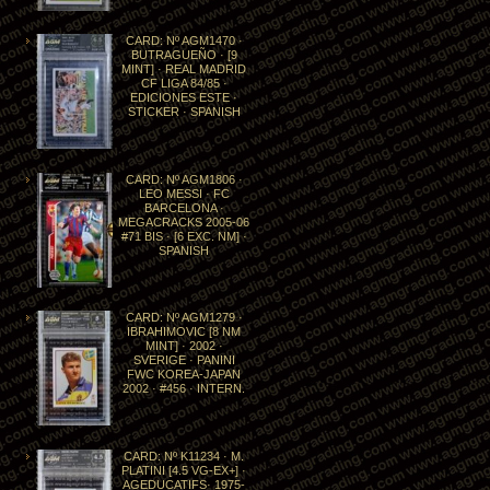
CARD: Nº AGM1470 ·
BUTRAGUEÑO · [9
MINT] · REAL MADRID
CF LIGA 84/85 ·
EDICIONES ESTE ·
STICKER · SPANISH
CARD: Nº AGM1806 ·
LEO MESSI · FC
BARCELONA ·
MEGACRACKS 2005-06
#71 BIS · [6 EXC. NM] ·
SPANISH
CARD: Nº AGM1279 ·
IBRAHIMOVIC [8 NM
MINT] · 2002 ·
SVERIGE · PANINI
FWC KOREA-JAPAN
2002 · #456 · INTERN.
CARD: Nº K11234 · M.
PLATINI [4.5 VG-EX+] ·
AGEDUCATIFS· 1975-