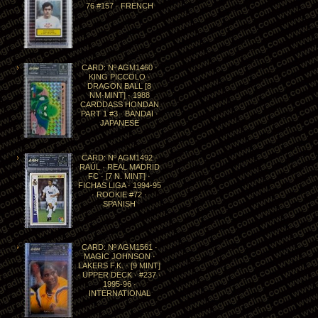
76 #157 · FRENCH
CARD: Nº AGM1460 ·
KING PICCOLO ·
DRAGON BALL [8
NM·MINT] · 1988
CARDDASS HONDAN
PART 1 #3 · BANDAI ·
JAPANESE
CARD: Nº AGM1492 ·
RAÚL · REAL MADRID
FC · [7 N. MINT] ·
FICHAS LIGA · 1994-95
· ROOKIE #72 ·
SPANISH
CARD: Nº AGM1561 ·
MAGIC JOHNSON ·
LAKERS F.K. · [9 MINT]
· UPPER DECK · #237 ·
1995-96 ·
INTERNATIONAL