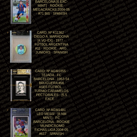
BARCELONA [6 EXC-
MINT] · ROOKIE ·
MEGACRACKS 2004-05
· #71 BIS · SPANISH
CARD: Nº K11362 ·
DIEGO A. MARADONA
[4 VG-EX] · 1977 ·
FÚTBOL ARGENTINA
#11 · ROOKIE · ARG.
JUNIORS · SPANISH
CARD: Nº AGM1855 ·
TEJADA · FC
BARCELONA · 1953-54
· BRUGUERA #56 ·
ASES FÚTBOL ·
TURMO CARAMELOS
PECTORALES · [5.5
EXCE…
CARD: Nº AGM1481 ·
LEO MESSI · [8 NM
MINT] · FC
BARCELONA · ROOKIE
· MUNDICROMO
FICHAS LIGA 2004-05
#617 · SPANISH