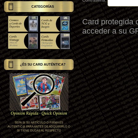
Contraseña:
CATEGORÍAS
Card protegida 
acceder a su 
¿ÉS SU CARD AUTÉNTICA?
SEPA SI SU ARTÍCULO O FIRMA ES
AUTENTIC@ PARA ANTES DE ADQUIRIRLO O
SI TIENE DUDAS AL RESPECTO