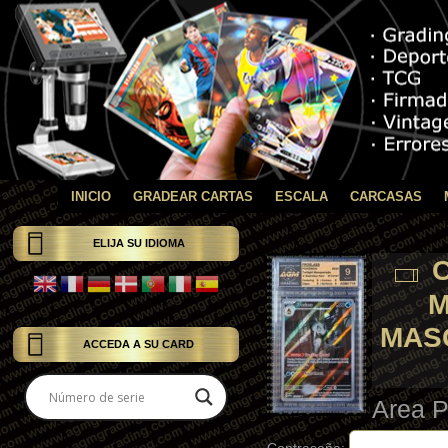
INICIO
GRADEAR CARTAS
ESCALA
CARCASAS
ELIJA SU IDIOMA
C
M
MASQ
ACCEDA A SU CARD
Area P