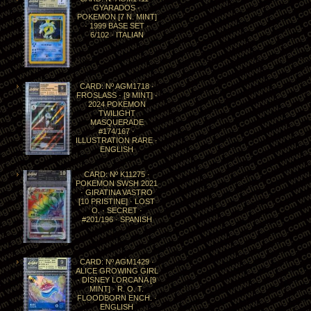
GYARADOS ·
POKEMON [7 N. MINT]
· 1999 BASE SET ·
6/102 · ITALIAN
CARD: Nº AGM1718 ·
FROSLASS · [9 MINT] ·
2024 POKEMON
TWILIGHT
MASQUERADE
#174/167 ·
ILLUSTRATION RARE ·
ENGLISH
CARD: Nº K11275 ·
POKEMON SWSH 2021
· GIRATINA VASTRO
[10 PRISTINE] · LOST
O. · SECRET ·
#201/196 · SPANISH
CARD: Nº AGM1429 ·
ALICE GROWING GIRL
· DISNEY LORCANA [9
MINT] · R. O. T.
FLOODBORN ENCH. ·
ENGLISH