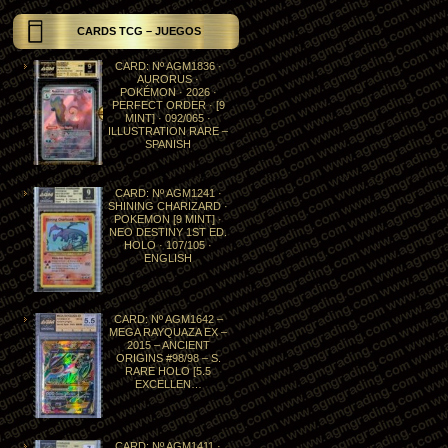
CARDS TCG – JUEGOS
CARD: Nº AGM1836 ·
AURORUS ·
POKÉMON · 2026 ·
PERFECT ORDER · [9
MINT] · 092/065 ·
ILLUSTRATION RARE –
SPANISH
CARD: Nº AGM1241 ·
SHINING CHARIZARD ·
POKEMON [9 MINT] ·
NEO DESTINY 1ST ED.
HOLO · 107/105 ·
ENGLISH
CARD: Nº AGM1642 –
MEGA RAYQUAZA EX –
2015 – ANCIENT
ORIGINS #98/98 – S.
RARE HOLO [5.5
EXCELLEN…
CARD: Nº AGM1411 ·