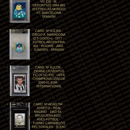
VG EX] · M.
DEPORTIVO 1994 #81
(ESTRELLAS MUNDO)
· FC BARCELONA ·
SPANISH
CARD: Nº K11363 ·
DIEGO A. MARADONA
[2.5 GOOD+] · 1977 ·
FÚTBOL ARGENTINA
#11 · ROOKIE · ARG.
JUNIORS · SPANISH
CARD: Nº K11236 ·
ZIDANE (JUVENTUS
FC) [4 VG-EX] · UEFA
CHAMPIONS LEAGUE
2000-01 #186 ·
INTERNATIONAL
CARD: Nº AGM1794 ·
JOSEITO · REAL
MADRID · 1953-54 ·
BRUGUERA #152 ·
ASES FÚTBOL ·
TURMO CARAMELOS
PECTORALES · [6 EXC