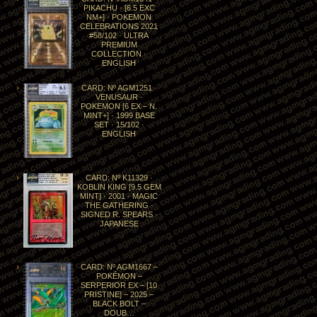
PIKACHU · [6.5 EXC
NM+] · POKEMON
CELEBRATIONS 2021
#58/102 · ULTRA
PREMIUM
COLLECTION ·
ENGLISH
CARD: Nº AGM1251 ·
VENUSAUR ·
POKEMON [6 EX – N.
MINT+] · 1999 BASE
SET · 15/102 ·
ENGLISH
CARD: Nº K11329 ·
KOBLIN KING [9.5 GEM
MINT] · 2001 · MAGIC
THE GATHERING ·
SIGNED R. SPEARS ·
JAPANESE
CARD: Nº AGM1667 –
POKÉMON –
SERPERIOR EX – [10
PRISTINE] – 2025 –
BLACK BOLT –
DOUB…