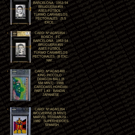
BARCELONA · 1953-54
· BRUGUERA #59 ·
ASES FÚTBOL ·
TURMO CARAMELOS
PECTORALES · [5.5
EXCE…
CARD: Nº AGM1854 ·
BOSCH · FC
BARCELONA · 1953-54
· BRUGUERA #55 ·
ASES FÚTBOL ·
TURMO CARAMELOS
PECTORALES · [6 EXC.
NM…
CARD: Nº AGM1460 ·
KING PICCOLO ·
DRAGON BALL [8
NM·MINT] · 1988
CARDDASS HONDAN
PART 1 #3 · BANDAI ·
JAPANESE
CARD: Nº AGM1354 ·
WOLVERINE [9 MINT] ·
MARVEL TERRABUSI ·
1980 · SUPERHEROES
· SPANISH