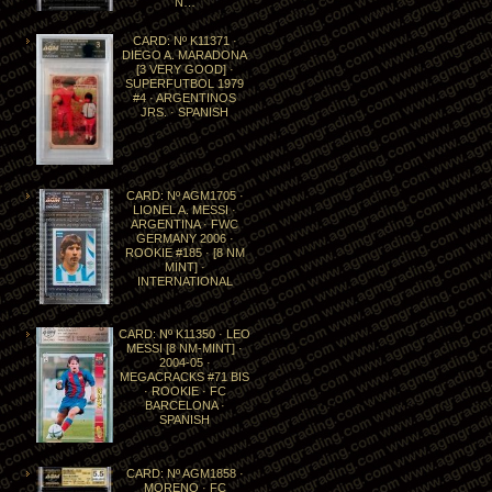
N…
CARD: Nº K11371 ·
DIEGO A. MARADONA
[3 VERY GOOD] ·
SUPERFUTBOL 1979
#4 · ARGENTINOS
JRS. · SPANISH
CARD: Nº AGM1705 ·
LIONEL A. MESSI ·
ARGENTINA · FWC
GERMANY 2006 ·
ROOKIE #185 · [8 NM
MINT] ·
INTERNATIONAL
CARD: Nº K11350 · LEO
MESSI [8 NM-MINT] ·
2004-05 ·
MEGACRACKS #71 BIS
· ROOKIE · FC
BARCELONA ·
SPANISH
CARD: Nº AGM1858 ·
MORENO · FC