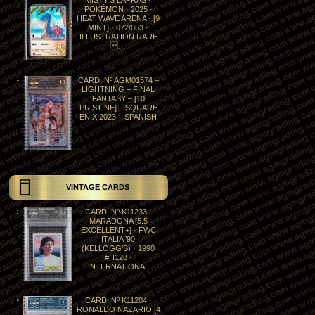
MISTY’S LAPRAS ·
POKÉMON · 2025 ·
HEAT WAVE ARENA · [9
MINT] · 072/053 ·
ILLUSTRATION RARE
…
CARD: Nº AGM01574 –
LIGHTNING – FINAL
FANTASY – [10
PRISTINE] – SQUARE
ENIX 2023 – SPANISH
VINTAGE CARDS
CARD: Nº K11233 ·
MARADONA [5.5
EXCELLENT+] · FWC
ITALIA ’90
(KELLOGG’S) · 1990
#H128 ·
INTERNATIONAL
CARD: Nº K11204 ·
RONALDO NAZARIO [4