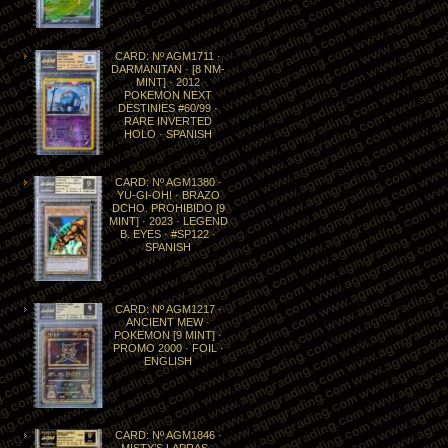
CARD: Nº AGM1711 ·
DARMANITAN · [8 NM-
MINT] · 2012
POKEMON NEXT
DESTINIES #60/99 ·
RARE INVERTED
HOLO · SPANISH
CARD: Nº AGM1380 ·
YU-GI-OH! · BRAZO
DCHO. PROHIBIDO [9
MINT] · 2023 · LEGEND
B. EYES · #SP122 ·
SPANISH
CARD: Nº AGM1217 ·
ANCIENT MEW ·
POKEMON [9 MINT] ·
PROMO 2000 · FOIL ·
ENGLISH
CARD: Nº AGM1846 ·