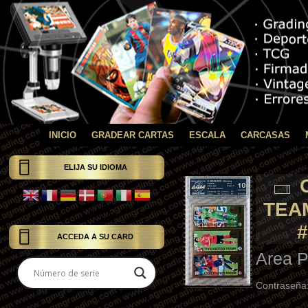
INICIO
GRADEAR CARTAS
ESCALA
CARCASAS
ELIJA SU IDIOMA
C
TEAM
#
ACCEDA A SU CARD
Area P
Contraseña