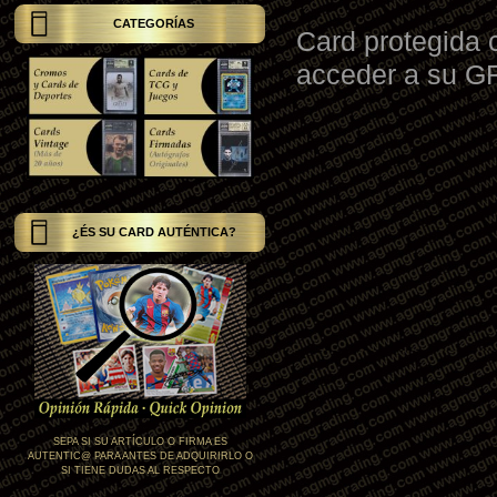
CATEGORÍAS
Card protegida 
acceder a su 
¿ÉS SU CARD AUTÉNTICA?
SEPA SI SU ARTÍCULO O FIRMA ES
AUTENTIC@ PARA ANTES DE ADQUIRIRLO O
SI TIENE DUDAS AL RESPECTO