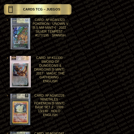
CARDS TCG – JUEGOS
CARD: Nº AGM1323·
POKEMON · UNOWN V
[8.5 NM-MINT+] · 2022 ·
SILVER TEMPEST ·
#177/195 · SPANISH
CARD: Nº K11330 ·
SWORD OF
DUNGEONS &
DRAGONS [9 MINT] ·
2017 · MAGIC THE
GATHERING ·
ENGLISH
CARD: Nº AGM1228 ·
NINETALES ·
POKEMON [9 MINT] ·
BASE SET 2 · 1999 ·
13/130 · HOLO ·
ENGLISH
CARD: Nº AGM1541 ·